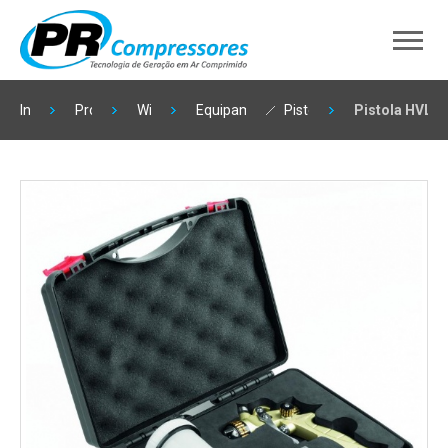
Inicial
Produtos
Wimpel
Equipamentos para Pintura
Pistolas HVLP
Pistola HVLP